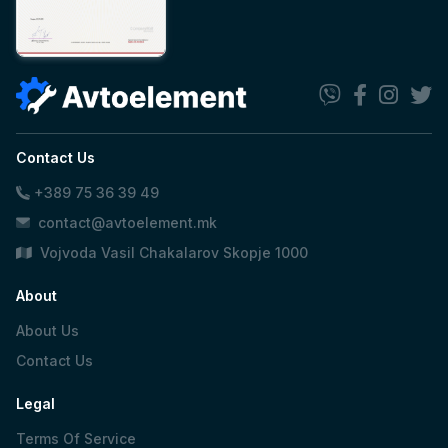
Contact Us
+389 75 36 39 49
contact@avtoelement.mk
Vojvoda Vasil Chakalarov Skopje 1000
About
About Us
Contact Us
Legal
Terms Of Service