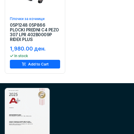
Плочки за кочници
05P1248 05P866
PLOCKI PREDNI C4 PEZO
307 LPR 402B0009P
RIDEX PLUS
1,980.00 ден.
In stock
Add to Cart