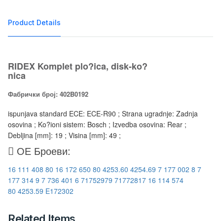
Product Details
RIDEX Komplet plo?ica, disk-ko?
nica
Фабрички број: 402B0192
ispunjava standard ECE: ECE-R90 ; Strana ugradnje: Zadnja
osovina ; Ko?ioni sistem: Bosch ; Izvedba osovina: Rear ;
Debljina [mm]: 19 ; Visina [mm]: 49 ;
ОЕ Броеви:
16 111 408 80
16 172 650 80
4253.60
4254.69
7 177 002 8
7
177 314 9
7 736 401 6
71752979
71772817
16 114 574
80
4253.59
E172302
Related Items