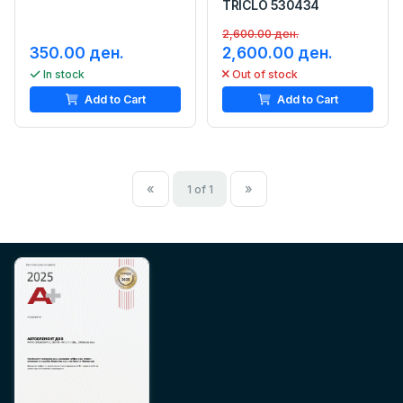
TRICLO 530434
2,600.00 ден.
350.00 ден.
2,600.00 ден.
In stock
Out of stock
Add to Cart
Add to Cart
«
»
1 of 1