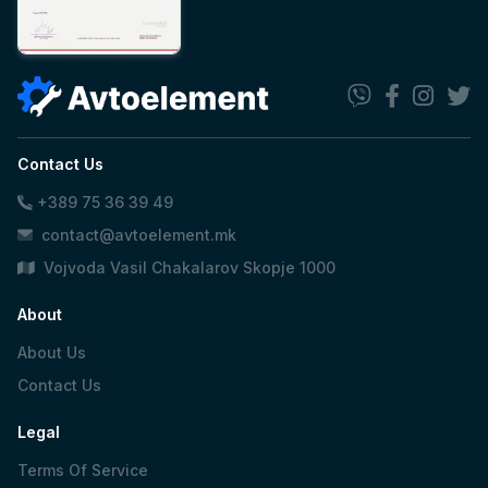
Contact Us
+389 75 36 39 49
contact@avtoelement.mk
Vojvoda Vasil Chakalarov Skopje 1000
About
About Us
Contact Us
Legal
Terms Of Service