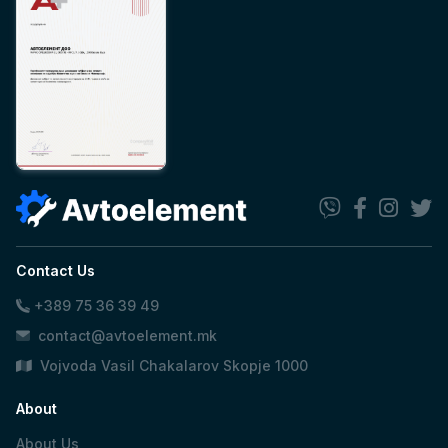
Contact Us
+389 75 36 39 49
contact@avtoelement.mk
Vojvoda Vasil Chakalarov Skopje 1000
About
About Us