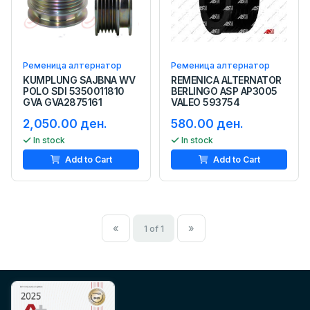
Ременица алтернатор
Ременица алтернатор
KUMPLUNG SAJBNA WV
REMENICA ALTERNATOR
POLO SDI 5350011810
BERLINGO ASP AP3005
GVA GVA2875161
VALEO 593754
2,050.00 ден.
580.00 ден.
In stock
In stock
Add to Cart
Add to Cart
«
»
1 of 1