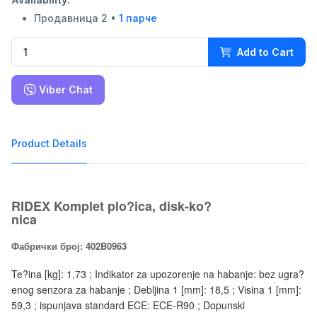
Продавница 2 •
1 парче
Add to Cart
Viber Chat
Product Details
RIDEX Komplet plo?ica, disk-ko?
nica
Фабрички број: 402B0963
Te?ina [kg]: 1,73 ; Indikator za upozorenje na habanje: bez ugra?
enog senzora za habanje ; Debljina 1 [mm]: 18,5 ; Visina 1 [mm]:
59,3 ; ispunjava standard ECE: ECE-R90 ; Dopunski