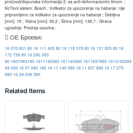
proizvod/dopunska informacija 2: sa anti-deformacionim limom ;
Ko?ioni sistem: Bosch ; Indikator za upozorenje na habanje: nije
pripremljeno za indikator za upozorenje na habanje ; Debljina
[mm]: 18 ; Visina [mm]: 59,2 ; Širina [mm]: 136,7 ; Strana
ugradnje: Prednja osovina ;
ОЕ Броеви:
16 070 831 80
16 111 405 80
16 118 378 80
16 131 925 80
16
172 756 80
16 290 383
80
1607083180
1611140580
161140580
1611837880
1613192580
49 095
16 07 083 180
16 11 140 580
16 11 837 880
16 17 275
680
16 29 038 380
Related Items