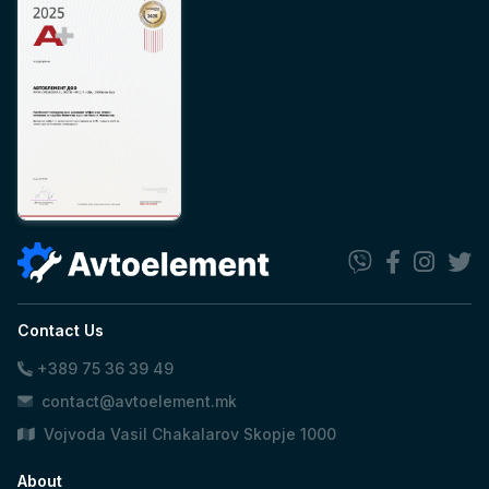
Contact Us
+389 75 36 39 49
contact@avtoelement.mk
Vojvoda Vasil Chakalarov Skopje 1000
About