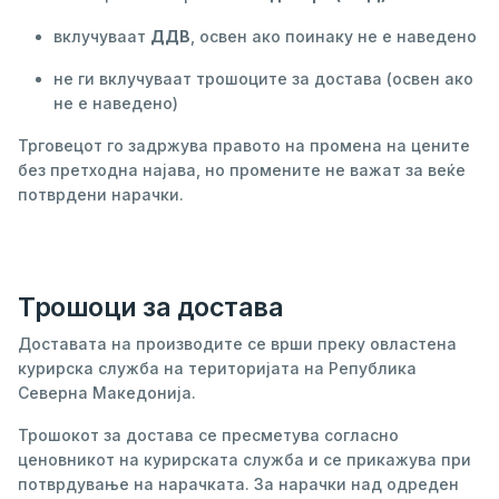
вклучуваат
ДДВ
, освен ако поинаку не е наведено
не ги вклучуваат трошоците за достава (освен ако
не е наведено)
Трговецот го задржува правото на промена на цените
без претходна најава, но промените не важат за веќе
потврдени нарачки.
Трошоци за достава
Доставата на производите се врши преку овластена
курирска служба на територијата на Република
Северна Македонија.
Трошокот за достава се пресметува согласно
ценовникот на курирската служба и се прикажува при
потврдување на нарачката. За нарачки над одреден