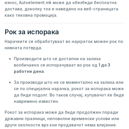
износ, Autoelement.mk може да обезбеди бесплатна
достава, доколку тоа е наведено на веб-страницата
како тековна промоција.
Рок за испорака
Нарачките се обработуваат во најкраток можен рок по
нивната потврда.
Производите што се достапни на залиха
вообичаено се испорачуваат во рок од
1 до 3
работни дена
.
За производи што не се моментално на залиха или
се по специјална нарачка, рокот за испорака може
да биде подолг. Во таков случај, купувачот ќе биде
навремено известен.
Рокот за испорака може да биде продолжен поради
државни празници, неповолни временски услови или
други околности врз кои продавачот нема влијание.