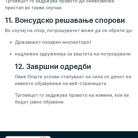
Трговецот го задржува правото да оневозможи
пристап во такви случаи.
11. Вонсудско решавање спорови
Во случај на спор, потрошувачот може да се обрати до:
Државниот пазарен инспекторат
надлежни здруженија за заштита на потрошувачи
12. Завршни одредби
Овие Општи услови стапуваат на сила со денот на
нивното објавување на веб-страницата.
Трговецот го задржува правото на измени, кои ќе
бидат јавно објавени.