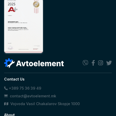
Contact Us
+389 75 36 39 49
contact@avtoelement.mk
Vojvoda Vasil Chakalarov Skopje 1000
About