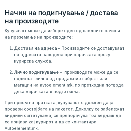
Начин на подигнување / достава
на производите
Купувачот може да избере еден од следните начини
на преземање на производите:
Достава на адреса
– Производите се доставуваат
на адресата наведена при нарачката преку
курирска служба.
Лично подигнување
– производите може да се
подигнат лично од продажниот објект или
магацин на аvtoelement.mk, по претходна потврда
дека нарачката е подготвена.
При прием на пратката, купувачот е должен да ја
провери состојбата на пакетот. Доколку се забележат
видливи оштетувања, се препорачува тоа веднаш да
се пријави кај курирот и да се контактира
Autoelement.mk.