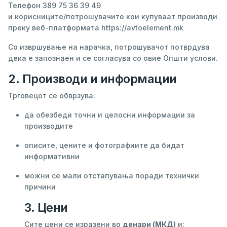
Телефон 389 75 36 39 49
и корисниците/потрошувачите кои купуваат производи
преку веб-платформата https://avtoelement.mk
Со извршување на нарачка, потрошувачот потврдува
дека е запознаен и се согласува со овие Општи услови.
2. Производи и информации
Трговецот се обврзува:
да обезбеди точни и целосни информации за
производите
описите, цените и фотографиите да бидат
информативни
можни се мали отстапувања поради технички
причини
3. Цени
Сите цени се изразени во
денари (МКД)
и: