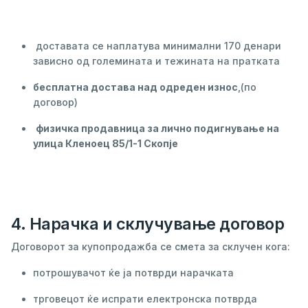
доставата се наплатува минимални 170 денари
зависно од големината и тежината на пратката
бесплатна достава над одреден износ
,(по
договор)
физичка продавница за лично подигнување на
улица Кленоец 85/1-1 Скопје
4. Нарачка и склучување договор
Договорот за купопродажба се смета за склучен кога:
потрошувачот ќе ја потврди нарачката
трговецот ќе испрати електронска потврда