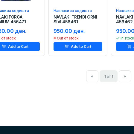
аки за седишта
Навлаки за седишта
Навлаки 
LAKI FORCA
NAVLAKI TRENDI CRNI
NAVLAKI
MIUM 456471
SIVI 456461
456462
50.00 ден.
950.00 ден.
950.00
 of stock
Out of stock
In stoc
Add to Cart
Add to Cart
«
»
1 of 1