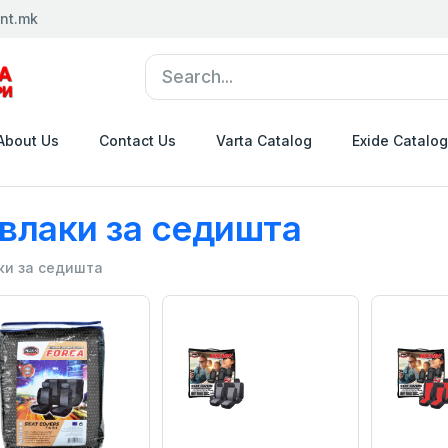
nt.mk
About Us
Contact Us
Varta Catalog
Exide Catalog
влаки за седишта
ки за седишта