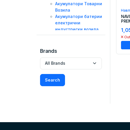
Акумулатори Товарни
Возила
Навл
Акумулатори батерии
NAV
PRE
електрични
индустриски возила
1,0
Акумулатори За
Out
Соларни Системи
Полначи за Акумулатори и
Brands
одржувачи
Масла и Течности
Моторни Масла
Трансмисиони масла
Search
Хидраулични масла
Атф
Антифриз
Глицерин
Масло За Моторцикли
Течност стакло
Сет Масло И Филтер
Масла За Косилки И