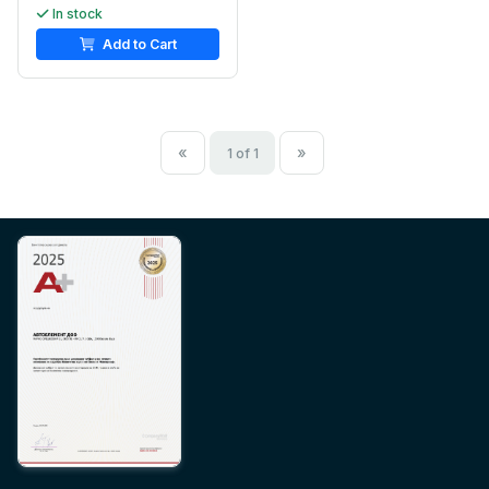
In stock
Add to Cart
«
»
1 of 1