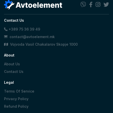
Contact Us
+389 75 36 39 49
contact@avtoelement.mk
Vojvoda Vasil Chakalarov Skopje 1000
About
About Us
Contact Us
Legal
Terms Of Service
Privacy Policy
Refund Policy