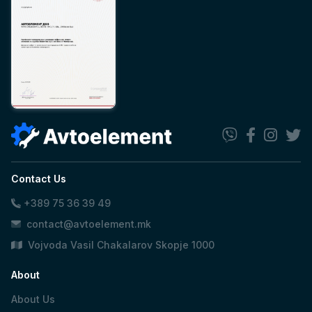
Contact Us
+389 75 36 39 49
contact@avtoelement.mk
Vojvoda Vasil Chakalarov Skopje 1000
About
About Us