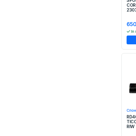
SPO
Моторни Пили
COR
Адитиви
230
Адитив за масло
Адитиви За Гориво
650
Адитив За Ладилник
In
Адитив За Трансмисија
Адитив За Атф
Маст
Брисачи
Пумпа За Брисаци
Авто Козметика
Раткапни
Надворешно
одржување
Навлаки за седишта
Навлака За Волан
Еленска Крпа
Спон
Нега На Ентериер
RD4
Спреј за чистење
TIC
RIW
дискови
Патосници