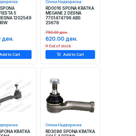
дворесна
Спона Надворесна
 SPONA
RD0016 SPONA KRATKA
FIESTA 5
MEGANE 2 DESNA
DESNA 1202549
7701474796 ABS
RIW
23678
750.00 ден.
 ден.
620.00 ден.
k
Out of stock
Add to Cart
Add to Cart
дворесна
Спона Надворесна
SPONA KRATKA
RD3086 SPONA KRATKA