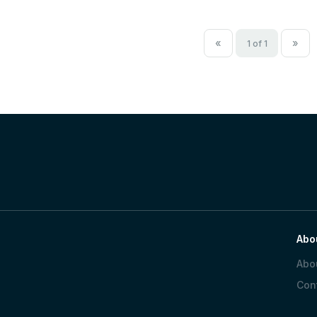
«
»
1 of 1
Abo
Abo
Con