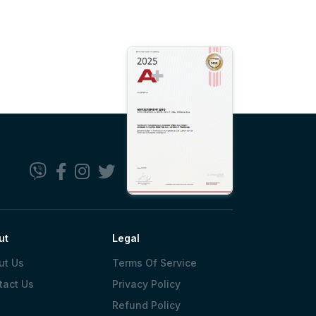
ut
Legal
ut Us
Terms Of Service
tact Us
Privacy Policy
Refund Policy