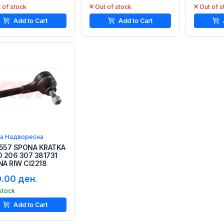
 of stock
Out of stock
Out of s
Add to Cart
Add to Cart
а Надворесна
557 SPONA KRATKA
 206 307 381731
NA RIW CI2218
.00 ден.
 stock
Add to Cart