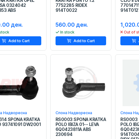
NA KRATKA OPEL
KRATKA PUNTO 1.2
CLIO II 
SA 0324042
7752285 RIDEX
77014711
353 ABS
914T0022
914T012
.00 ден.
560.00 ден.
1,020.
 stock
In stock
Out of s
Add to Cart
Add to Cart
а Надворесна
Спона Надворесна
Спона На
614 SPONA KRATKA
RS0003 SPONA KRATKA
RS0003
O 93741091 DW2001
POLO IBIZA 01-- LEVA
POLO IBI
6Q0423811A ABS
6Q04238
230694
914T00