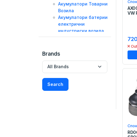
Спон
Акумулатори Товарни
AX0
Возила
VW 
Акумулатори батерии
електрични
индустриски возила
Акумулатори За
720
Соларни Системи
Out
Полначи за Акумулатори и
Brands
одржувачи
Масла и Течности
Моторни Масла
Трансмисиони масла
Search
Хидраулични масла
Атф
Антифриз
Глицерин
Масло За Моторцикли
Течност стакло
Сет Масло И Филтер
Спон
Масла За Косилки И
RD0