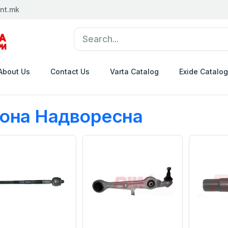
nt.mk
About Us
Contact Us
Varta Catalog
Exide Catalog
она Надворесна