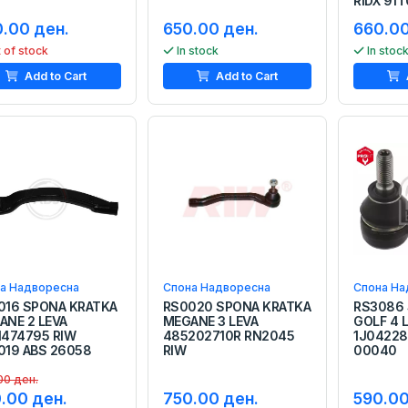
RIDX 91
.00 ден.
650.00 ден.
660.00
 of stock
In stock
In stoc
Add to Cart
Add to Cart
а Надворесна
Спона Надворесна
Спона На
016 SPONA KRATKA
RS0020 SPONA KRATKA
RS3086
ANE 2 LEVA
MEGANE 3 LEVA
GOLF 4 
1474795 RIW
485202710R RN2045
1J04228
019 ABS 26058
RIW
00040
00 ден.
.00 ден.
750.00 ден.
590.00