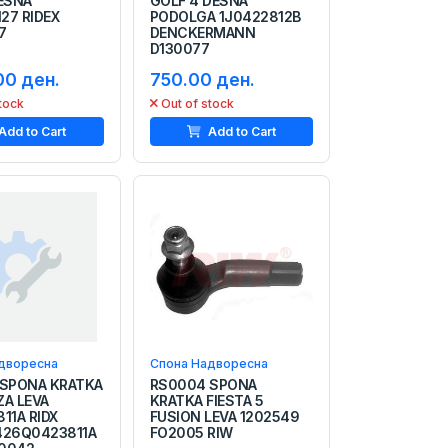
DESNA
GOLF 4 DESNA
27 RIDEX
PODOLGA 1J0422812B
7
DENCKERMANN
D130077
00 ден.
750.00 ден.
tock
Out of stock
Add to Cart
Add to Cart
дворесна
Спона Надворесна
 SPONA KRATKA
RS0004 SPONA
ZA LEVA
KRATKA FIESTA 5
11A RIDX
FUSION LEVA 1202549
426Q0423811A
FO2005 RIW