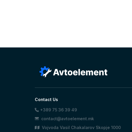
Свекици за палење
Греачи
Кабли За Свекици
Каиш,ремен пренос
Сет ребраст каиш
Каиш канален
Ременица
Каиш клинаст
Затегачи за пк ремен,
каиши
Ременица алтернатор
Сет квачило
Сајла Кумплунг
Пумпа Кумплунг
Амортизер
Амортизер Гепек
Contact Us
Лагер За Амортизер
+389 75 36 39 49
Лагер за тркало
Стеги
contact@avtoelement.mk
Стеги Метални
Vojvoda Vasil Chakalarov Skopje 1000
Стеги Пластицни