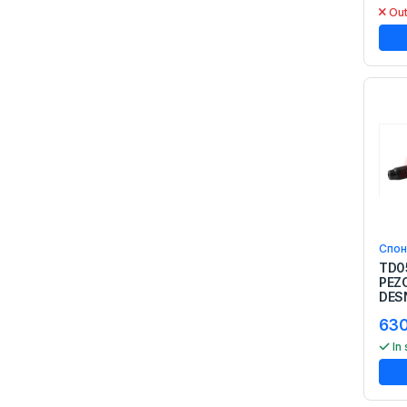
Диск кочници
Out
Сајла рачна кочница
Кочиона пумпа
Кочионен цилиндар
Систем за ладење
Термостат
Водна Пумпа
Раскрсница Вода
Ладилник Масло
Сензор За Вода
Ладилник Парно
Капаце Вода
Ладилник Мотор
Спон
TD0
Систем за управување
PEZO
Спона внатрешна
DES
Јабучица
630
Стабилизатор
In
Чаура за виљушка
Спона Надворесна
Систем За Паленје