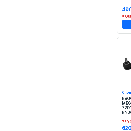
Компресори
490
Пепелник
Out
Помош на пат
Освежувачи
Осветлување
Лед Сијалици
Сијалица За Фар
Индикаторски
Сијалици
Филтери
Филтер За Масло
Филтер За Воздух
Филтер За Гориво
Филтер за кабина
Спон
Филтер за автоматски
RS0
менувач
MEG
770
Систем за сопирање
RN2
Плочки за кочници
Гуртни Задни
750.
620
Црева за кочници