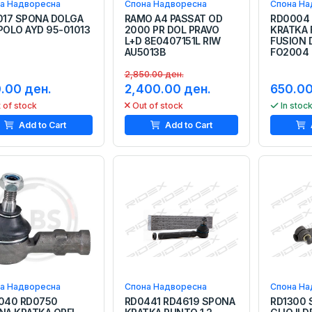
а Надворесна
Спона Надворесна
Спона На
017 SPONA DOLGA
RAMO A4 PASSAT OD
RD0004
POLO AYD 95-01013
2000 PR DOL PRAVO
KRATKA 
L+D 8E0407151L RIW
FUSION 
AU5013B
FO2004 
2,850.00 ден.
.00 ден.
2,400.00 ден.
650.00
 of stock
Out of stock
In stoc
Add to Cart
Add to Cart
а Надворесна
Спона Надворесна
Спона На
040 RD0750
RD0441 RD4619 SPONA
RD1300 