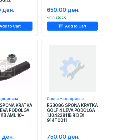
T0042
 ден.
650.00 ден.
k
In stock
Add to Cart
Add to Cart
дворесна
Спона Надворесна
 SPONA KRATKA
RS3086 SPONA KRATKA
LEVA PODOLGA
GOLF 4 LEVA PODOLGA
11B AML 10-
1J0422811B RIDEX
914T0011
 ден.
750.00 ден.