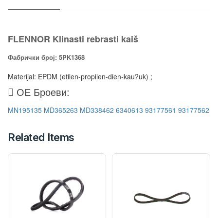
FLENNOR Klinasti rebrasti kaiš
Фабрички број: 5PK1368
Materijal: EPDM (etilen-propilen-dien-kau?uk) ;
ОЕ Броеви:
MN195135
MD365263
MD338462
6340613
93177561
93177562
Related Items