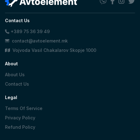
Contact Us
+389 75 36 39 49
contact@avtoelement.mk
Vojvoda Vasil Chakalarov Skopje 1000
About
About Us
Contact Us
Legal
Terms Of Service
Privacy Policy
Refund Policy