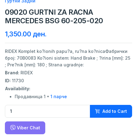
Гуртни Задни
09020 GURTNI ZA RACNA
MERCEDES BSG 60-205-020
1,350.00 ден.
RIDEX Komplet ko?ionih papu?a, ru?na ko?nicaФабрички
број: 70B0083 Ko?ioni sistem: Hand Brake ; ?irina [mm]: 25
; Pre?nik [mm]: 180 ; Strana ugradnje:
Brand:
RIDEX
ID:
11730
Availability:
Продавница 1 •
1 парче
Add to Cart
Viber Chat