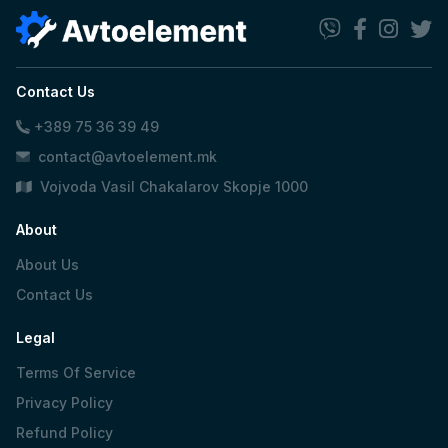
Contact Us
+389 75 36 39 49
contact@avtoelement.mk
Vojvoda Vasil Chakalarov Skopje 1000
About
About Us
Contact Us
Legal
Terms Of Service
Privacy Policy
Refund Policy