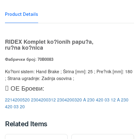
Product Details
RIDEX Komplet ko?ionih papu?a,
ru?na ko?nica
Фабрички број: 70B0083
Ko?ioni sistem: Hand Brake ; Širina [mm]: 25 ; Pre?nik [mm]: 180
; Strana ugradnje: Zadnja osovina ;
ОЕ Броеви:
2214200520
2304200312
2304200320
A 230 420 03 12
A 230
420 03 20
Related Items