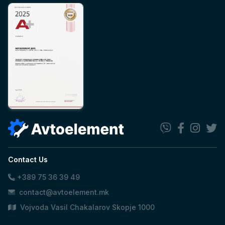
Contact Us
+389 75 36 39 49
contact@avtoelement.mk
Vojvoda Vasil Chakalarov Skopje 1000