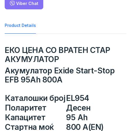
Viber Chat
Product Details
ЕКО ЦЕНА СО ВРАТЕН СТАР
АКУМУЛАТОР
Акумулатор Exide Start-Stop
EFB 95Ah 800A
Каталошки број
EL954
Поларитет
Десен
Капацитет
95 Ah
Стартна моќ
800 A(EN)