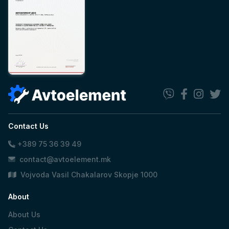
Contact Us
+389 75 36 39 49
contact@avtoelement.mk
Vojvoda Vasil Chakalarov Skopje 1000
About
About Us