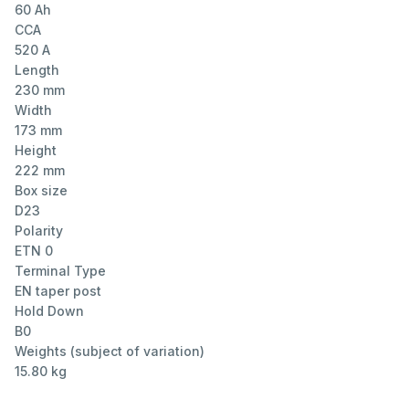
60 Ah
CCA
520 A
Length
230 mm
Width
173 mm
Height
222 mm
Box size
D23
Polarity
ETN 0
Terminal Type
EN taper post
Hold Down
B0
Weights (subject of variation)
15.80 kg