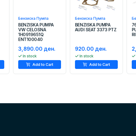
Бензиска Пумпа
Бензиска Пумпа
Бе
BENZISKA PUMPA
BENZISKA PUMPA
7
VW CELOSNA
AUDI SEAT 3373 PTZ
P
1H0919651Q
R
ENT100040
3,890.00 ден.
920.00 ден.
2
In stock
In stock
Add to Cart
Add to Cart