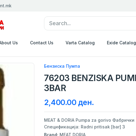
nt.mk
About Us
Contact Us
Varta Catalog
Exide Catalog
Бензиска Пумпа
76203 BENZISKA PUM
3BAR
2,400.00 ден.
MEAT & DORIA Pumpa za gorivo Фабрички
Спецификација: Radni pritisak [bar] 3
Brand:
MEAT DORIA