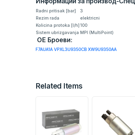
Информации за производ-Спец
Radni pritisak [bar]
3
Rezim rada
elektricni
Kolicina protoka [l/h]
100
Sistem ubrizgavanja
MPI (MultiPoint)
ОЕ Броеви:
F7AUA1A
VPXL3U9350CB
XW9U9350AA
Related Items