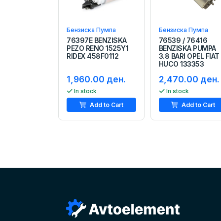
Бензиска Пумпа
Бензиска Пумпа
76397E BENZISKA
76539 / 76416
PEZO RENO 1525Y1
BENZISKA PUMPA
RIDEX 458F0112
3.8 BARI OPEL FIAT
HUCO 133353
1,960.00 ден.
2,470.00 ден.
In stock
In stock
Add to Cart
Add to Cart