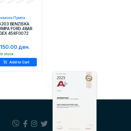
нзиска Пумпа
6203 BENZISKA
UMPA FORD 4BAR
IDEX 458F0072
,150.00 ден.
In stock
Add to Cart