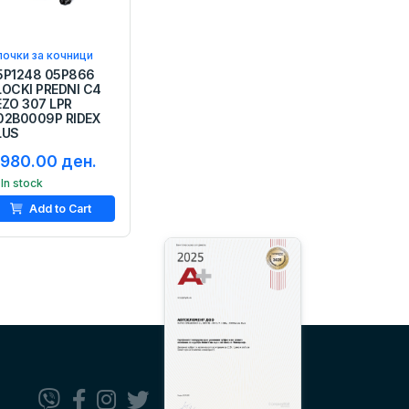
очки за кочници
5P1248 05P866
LOCKI PREDNI C4
EZO 307 LPR
02B0009P RIDEX
LUS
,980.00 ден.
In stock
Add to Cart