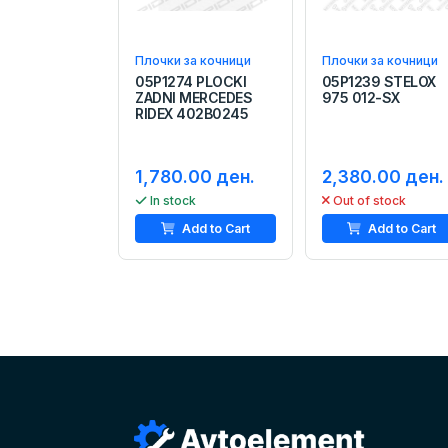
Плочки за кочници
Плочки за кочници
05P1274 PLOCKI
05P1239 STELOX
ZADNI MERCEDES
975 012-SX
RIDEX 402B0245
1,780.00 ден.
2,380.00 ден.
In stock
Out of stock
Add to Cart
Add to Cart