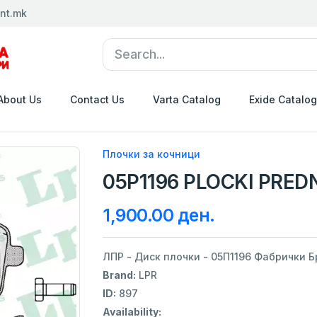
nt.mk
About Us
Contact Us
Varta Catalog
Exide Catalog
Плочки за кочници
05P1196 PLOCKI PREDN
1,900.00 ден.
ЛПР - Диск плочки - 05П1196 Фабрички Бр
Brand:
LPR
ID:
897
Availability: