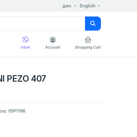
ден.
English
Viber
Account
Shopping Cart
I PEZO 407
ој: 05P1196