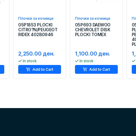
Плочки за кочници
Плочки за кочници
Пл
05P1853 PLOCKI
05P693 DAEWOO
0
CITRO?N/PEUGEOT
CHEVROLET DISK
P
RIDEX 402B0946
PLOCKI TOMEX
P
4
P
2,250.00 ден.
1,100.00 ден.
1
In stock
In stock
Add to Cart
Add to Cart