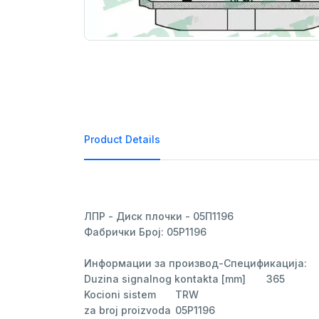
Product Details
ЛПР - Диск плочки - 05П1196

Фабрички Број: 05P1196

Информации за производ-Спецификација:

Duzina signalnog kontakta [mm]	365

Kocioni sistem	TRW

za broj proizvoda	05P1196
