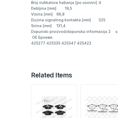
Broj indikatora habanja [po osovini]	4

Debljina [mm]	19,5

Visina [mm]	66,8

Duzina signalnog kontakta [mm]	325

Sirina [mm]	131,4

Dopunski proizvod/dopunska informacija 2	sa vijcima

 ОЕ Броеви:

425277 425335 425347 425422
Related Items