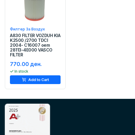
Филтер За Воздух
A830 FILTER VOZDUH KIA
K2500 /2700 TDCI
2004- C16007 oem
28113-4E000 VASCO
FILTER
770.00 ден.
In stock
Add to Cart