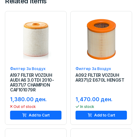
Related Items
Филтер За Воздух
Филтер За Воздух
A197 FILTER VOZDUH
A092 FILTER VOZDUH
AUDI A6 3.0TDI 2010-
AR371/2 E670L HENGST
AR371/7 CHAMPION
CAF101079R
1,380.00 ден.
1,470.00 ден.
Out of stock
In stock
Add to Cart
Add to Cart