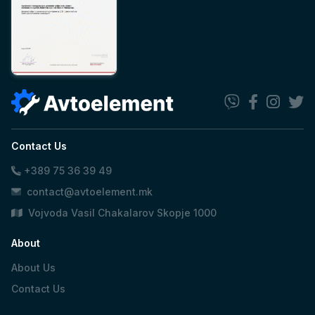
Contact Us
+389 75 36 39 49
contact@avtoelement.mk
Vojvoda Vasil Chakalarov Skopje 1000
About
About Us
Contact Us