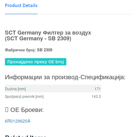
Product Details
SCT Germany Филтер за воздух
(SCT Germany - SB 2309)
Фабрички број: SB 2309
Пронајдено преку OE broj
Информации за производ-Спецификација:
Duzina [mm]
171
Spoljasnji precnik [mm]
143.3
ОЕ Броеви:
6R0129620A