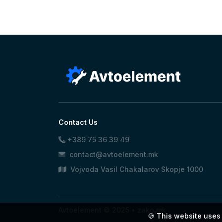
Contact Us
+389 75 36 39 49
contact@avtoelement.mk
Vojvoda Vasil Chakalarov Skopje 1000
Avtoelement © 2025 •
zako.mk
🍪 This website uses