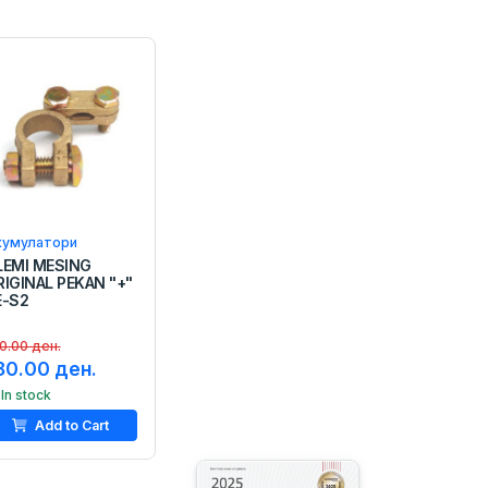
кумулатори
LEMI MESING
RIGINAL PEKAN "+"
E-S2
0.00 ден.
80.00 ден.
In stock
Add to Cart