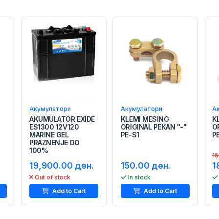
Акумулатори
Акумулатори
А
AKUMULATOR EXIDE
KLEMI MESING
K
ES1300 12V120
ORIGINAL PEKAN "-"
O
MARINE GEL
PE-S1
P
PRAZNENJE DO
100%
15
19,900.00 ден.
150.00 ден.
1
Out of stock
In stock
Add to Cart
Add to Cart