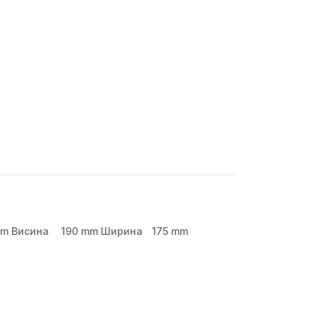
Каталошки број	E6110 Поларитет	Десен Капацитет	110 Ah Стартна моќ	950 A(EN) Должина	395 mm Висина	190 mm Ширина	175 mm