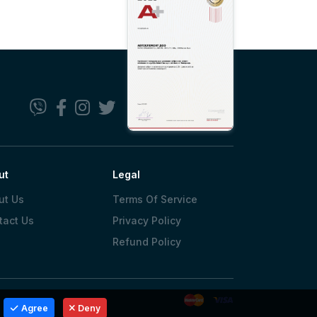
ut
Legal
ut Us
Terms Of Service
tact Us
Privacy Policy
Refund Policy
Agree
Deny