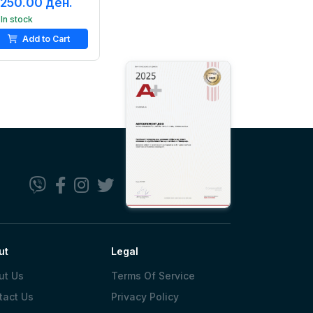
,250.00 ден.
In stock
Add to Cart
ut
Legal
ut Us
Terms Of Service
tact Us
Privacy Policy