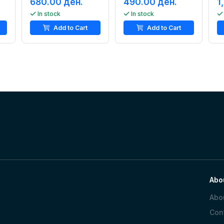
680.00 ден.
490.00 ден.
1
In stock
In stock
Add to Cart
Add to Cart
Abo
Abo
Con