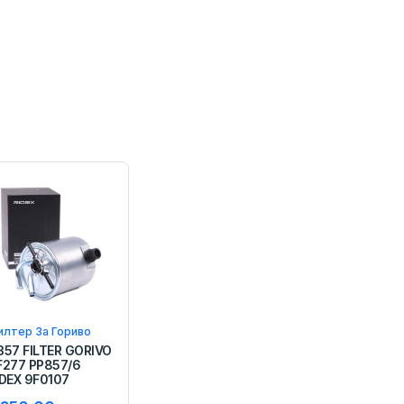
лтер За Гориво
357 FILTER GORIVO
F277 PP857/6
IDEX 9F0107