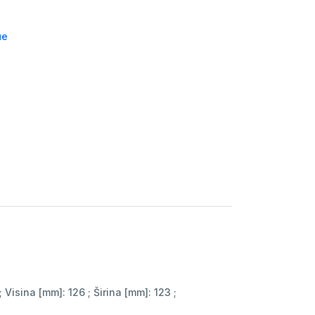
че
Visina [mm]: 126 ; Širina [mm]: 123 ;