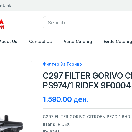
nt.mk
About Us
Contact Us
Varta Catalog
Exide Catalog
Филтер За Гориво
C297 FILTER GORIVO C
PS974/1 RIDEX 9F0004
1,590.00 ден.
C297 FILTER GORIVO CITROEN PEZO 1.6HDI
Brand:
RIDEX
ID:
8361