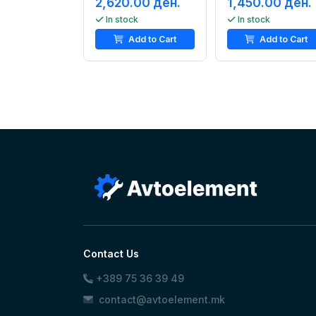
2,620.00 ден.
1,450.00 ден.
In stock
In stock
Add to Cart
Add to Cart
Contact Us
+389 75 36 39 49
contact@avtoelement.mk