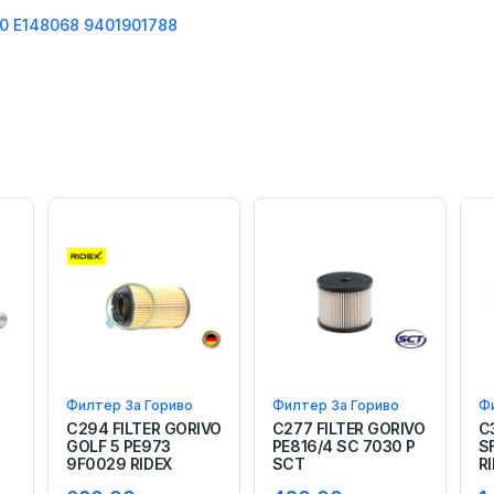
0
E148068
9401901788
Филтер За Гориво
Филтер За Гориво
Фи
C294 FILTER GORIVO
C277 FILTER GORIVO
C
GOLF 5 PE973
PE816/4 SC 7030 P
S
9F0029 RIDEX
SCT
R