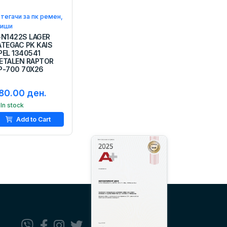
тегачи за пк ремен,
аиши
-N1422S LAGER
ATEGAC PK KAIS
PEL 1340541
ETALEN RAPTOR
P-700 70X26
80.00 ден.
In stock
Add to Cart