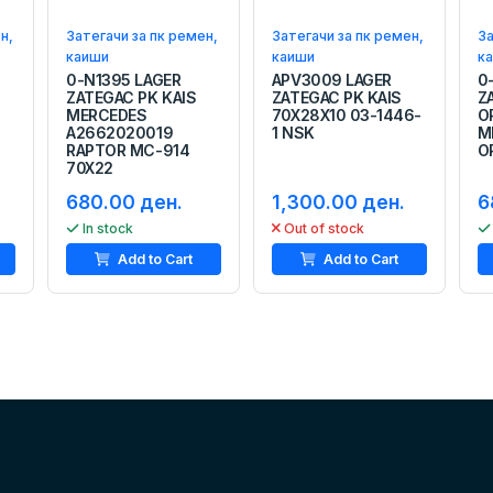
н,
Затегачи за пк ремен,
Затегачи за пк ремен,
За
каиши
каиши
к
0-N1395 LAGER
APV3009 LAGER
0
ZATEGAC PK KAIS
ZATEGAC PK KAIS
Z
MERCEDES
70X28X10 03-1446-
O
A2662020019
1 NSK
M
RAPTOR MC-914
O
70X22
680.00 ден.
1,300.00 ден.
6
In stock
Out of stock
Add to Cart
Add to Cart