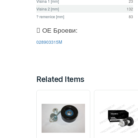
Visina 1 [mm]
23
Visina 2 [mm]
132
? remenice [mm]
83
ОЕ Броеви:
028903315M
Related Items