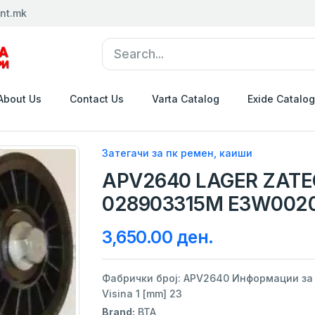
nt.mk
About Us
Contact Us
Varta Catalog
Exide Catalog
Затегачи за пк ремен, каиши
APV2640 LAGER ZAT
028903315M E3W0020
3,650.00 ден.
Фабрички број: APV2640 Информации за п
Visina 1 [mm] 23
Brand:
BTA