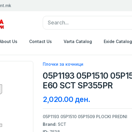
nt.mk
About Us
Contact Us
Varta Catalog
Exide Catalog
Плочки за кочници
05P1193 05P1510 05P
E60 SCT SP355PR
2,020.00 ден.
05P1193 05P1510 05P1509 PLOCKI PREDNI
Brand:
SCT
ID:
7538