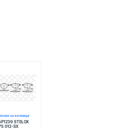
очки за кочници
5P1239 STELOX
75 012-SX