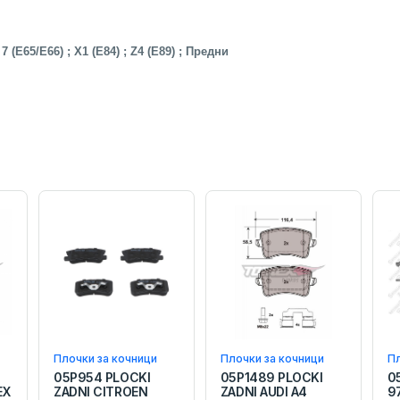
7 (E65/E66) ; X1 (E84) ; Z4 (E89) ; Предни
Плочки за кочници
Плочки за кочници
Пл
05P954 PLOCKI
05P1489 PLOCKI
0
EX
ZADNI CITROEN
ZADNI AUDI A4
9