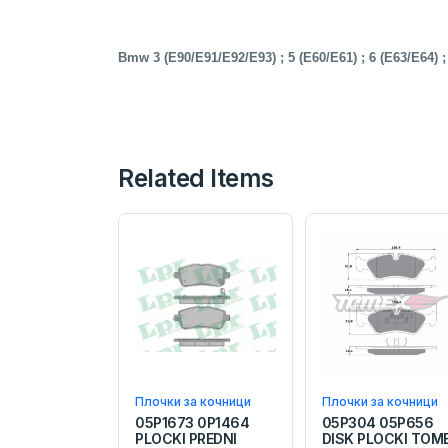
Bmw 3 (E90/E91/E92/E93) ; 5 (E60/E61) ; 6 (E63/E64) ; 
Related Items
Плочки за кочници
Плочки за кочници
05P1673 0P1464
05P304 05P656
PLOCKI PREDNI
DISK PLOCKI TOM