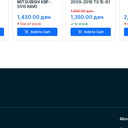
MITSUBISHI KBP-
2009-2016 TX 15-81
5515 KAVO
1,580.00 ден.
1,430.00 ден.
1,350.00 ден.
2
Out of stock
In stock
Add to Cart
Add to Cart
Abo