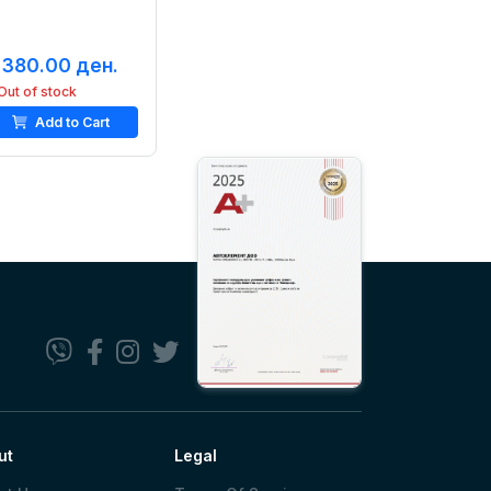
,380.00 ден.
Out of stock
Add to Cart
ut
Legal