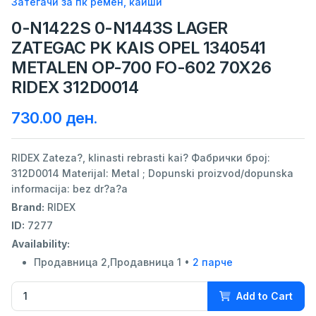
Затегачи за пк ремен, каиши
0-N1422S 0-N1443S LAGER
ZATEGAC PK KAIS OPEL 1340541
METALEN OP-700 FO-602 70X26
RIDEX 312D0014
730.00 ден.
RIDEX Zateza?, klinasti rebrasti kai? Фабрички број:
312D0014 Materijal: Metal ; Dopunski proizvod/dopunska
informacija: bez dr?a?a
Brand:
RIDEX
ID:
7277
Availability:
Продавница 2,Продавница 1 •
2 парче
Add to Cart