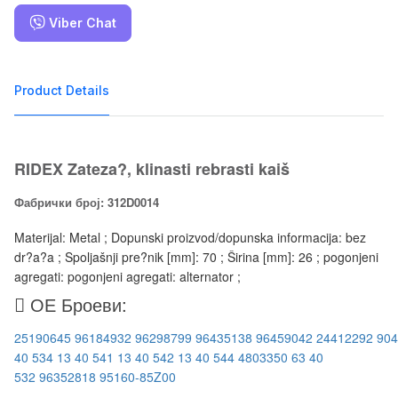
Viber Chat
Product Details
RIDEX Zateza?, klinasti rebrasti kaiš
Фабрички број: 312D0014
Materijal: Metal ; Dopunski proizvod/dopunska informacija: bez
dr?a?a ; Spoljašnji pre?nik [mm]: 70 ; Širina [mm]: 26 ; pogonjeni
agregati: pogonjeni agregati: alternator ;
ОЕ Броеви:
25190645
96184932
96298799
96435138
96459042
24412292
904
40 534
13 40 541
13 40 542
13 40 544
4803350
63 40
532
96352818
95160-85Z00