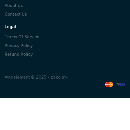
About Us
Contact Us
Legal
Terms Of Service
Privacy Policy
Refund Policy
Avtoelement © 2025 •
zako.mk