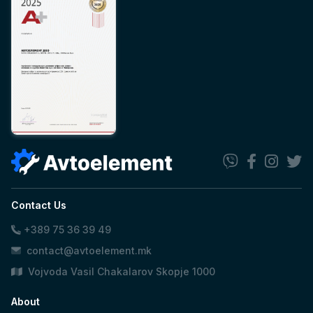
Contact Us
+389 75 36 39 49
contact@avtoelement.mk
Vojvoda Vasil Chakalarov Skopje 1000
About