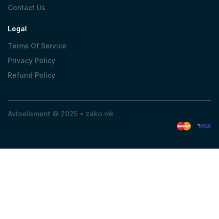
Contact Us
Legal
Terms Of Service
Privacy Policy
Refund Policy
Avtoelement © 2025 •
zako.mk