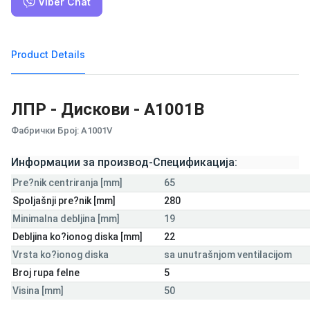
Viber Chat
Product Details
ЛПР - Дискови - А1001В
Фабрички Број: A1001V
Информации за производ-Спецификација:
Pre?nik centriranja [mm]
65
Spoljašnji pre?nik [mm]
280
Minimalna debljina [mm]
19
Debljina ko?ionog diska [mm]
22
Vrsta ko?ionog diska
sa unutrašnjom ventilacijom
Broj rupa felne
5
Visina [mm]
50