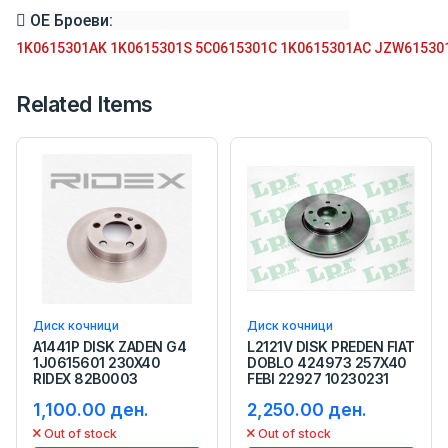
ОЕ Броеви:
1K0615301AK
1K0615301S
5C0615301C
1K0615301AC
JZW61530
Related Items
Диск кочници
Диск кочници
A1441P DISK ZADEN G4
L2121V DISK PREDEN FIAT
1J0615601 230X40
DOBLO 424973 257X40
RIDEX 82B0003
FEBI 22927 10230231
1,100.00 ден.
2,250.00 ден.
Out of stock
Out of stock