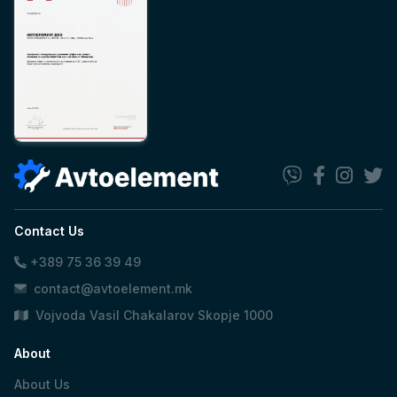
Contact Us
+389 75 36 39 49
contact@avtoelement.mk
Vojvoda Vasil Chakalarov Skopje 1000
About
About Us