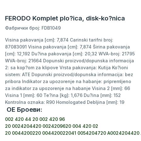
FERODO Komplet plo?ica, disk-ko?nica
Фабрички број: FDB1049
Visina pakovanja [cm]: 7,874 Carinski tarifni broj:
87083091 Visina pakovanja [cm]: 7,874 Širina pakovanja
[cm]: 12,192 Du?ina pakovanja [cm]: 20,32 WVA-broj: 21795
WVA-broj: 21664 Dopunski proizvod/dopunska informacija
2: sa kop?om za klipove Vrsta pakovanja: Kutija Ko?ioni
sistem: ATE Dopunski proizvod/dopunska informacija: bez
pribora Indikator za upozorenje na habanje: pripremljeno
za indikator za upozorenje na habanje Visina 2 [mm]: 66
Visina 1 [mm]: 60 Te?ina [kg]: 1,676 Du?ina [mm]: 152
Kontrolna oznaka: R90 Homologated Debljina [mm]: 19
ОЕ Броеви:
002 420 44 20
002 420 96
20
0024204420
0024209620
004 420 02
20
0044200220
004420022041
0054204720
A0024204420