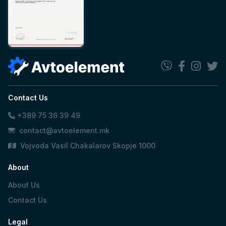
Contact Us
+389 75 36 39 49
contact@avtoelement.mk
Vojvoda Vasil Chakalarov Skopje 1000
About
About Us
Contact Us
Legal