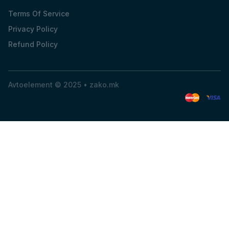
Terms Of Service
Privacy Policy
Refund Policy
Avtoelement © 2025 •
zako.mk