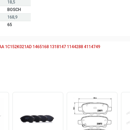
18,5
BOSCH
168,9
65
AA
1C152K021AD
1465168
1318147
1144288
4114749