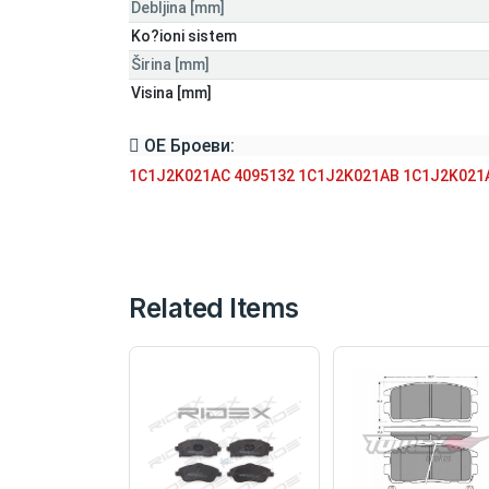
Debljina [mm]
Ko?ioni sistem
Širina [mm]
Visina [mm]
ОЕ Броеви:
1C1J2K021AC
4095132
1C1J2K021AB
1C1J2K021
Related Items