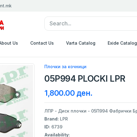
nt.mk
About Us
Contact Us
Varta Catalog
Exide Catalog
Плочки за кочници
05P994 PLOCKI LPR
1,800.00 ден.
ЛПР - Диск плочки - 05П994 Фабрички Бр
Brand:
LPR
ID:
6739
Availability: