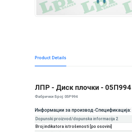
Product Details
ЛПР - Диск плочки - 05П994
Фабрички Број: 05P994
Информации за производ-Спецификација:
Dopunski proizvod/dopunska informacija 2
Broj indikatora istrošenosti [po osovini]