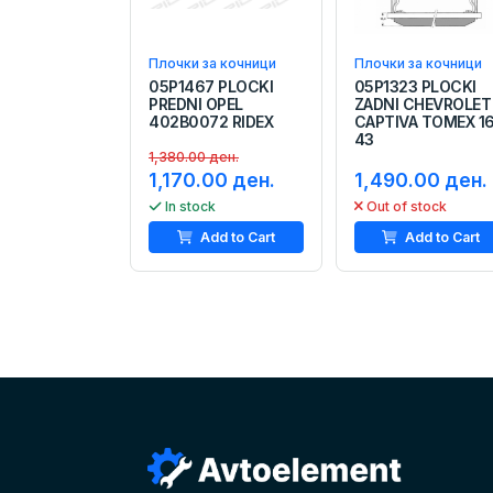
Плочки за кочници
Плочки за кочници
05P1467 PLOCKI
05P1323 PLOCKI
PREDNI OPEL
ZADNI CHEVROLET
402B0072 RIDEX
CAPTIVA TOMEX 1
43
1,380.00 ден.
1,170.00 ден.
1,490.00 ден.
In stock
Out of stock
Add to Cart
Add to Cart