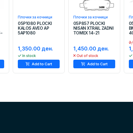
Плочки за кочници
Плочки за кочници
Пл
05P1080 PLOCKI
05P857 PLOCKI
0
KALOS AVEO AP
NISAN XTRAIL ZADNI
B
6-
5AP1080
TOMEX 14-21
4
2,
1,350.00 ден.
1,450.00 ден.
1
In stock
Out of stock
Add to Cart
Add to Cart