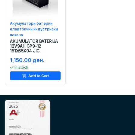
Акумулатори батерии
електрични индустриски
возила
AKUMULATOR BATERIJA
12V9AH GP9-12
151X65X94 JIC
1,150.00 ден.
In stock
Add to Cart