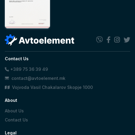
Contact Us
+389 75 36 39 49
contact@avtoelement.mk
Vojvoda Vasil Chakalarov Skopje 1000
About
About Us
Contact Us
Legal