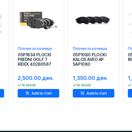
Плочки за кочници
Плочки за кочници
Пл
05P1834 PLOCKI
05P1080 PLOCKI
0
PREDNI GOLF 7
KALOS AVEO AP
R
RIDEX 402B0587
5AP1080
2,500.00 ден.
1,350.00 ден.
1
In stock
In stock
Add to Cart
Add to Cart