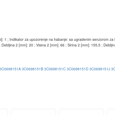
vini]: 1 ; Indikator za upozorenje na habanje: sa ugradenim senzorom z
Debljina 2 [mm]: 20 ; Visina 2 [mm]: 66 ; Sirina 2 [mm]: 155,5 ; Debljin
3C0698151A
3C0698151B
3C0698151C
3C0698151D
3C0698151J
3