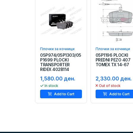
Плочки за кочници
Плочки за кочници
05P974/05P1303/05
05P1196 PLOCKI
P1699 PLOCKI
PREDNI PEZO 407
TRANSPORTER
TOMEX TX 14-67
RIDEX 402B114
1,580.00 ден.
2,330.00 ден.
In stock
Out of stock
Add to Cart
Add to Cart