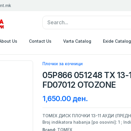
nt.mk
About Us
Contact Us
Varta Catalog
Exide Catalog
Плочки за кочници
05P866 051248 TX 13-
FD07012 OTOZONE
1,650.00 ден.
TOMEX ДИСК ПЛОЧКИ 13-11 АУДИ (ПРЕДНИ) Ф
Broj indikatora habanja [po osovini]: 1 ; Ind
Brand:
TOMEX