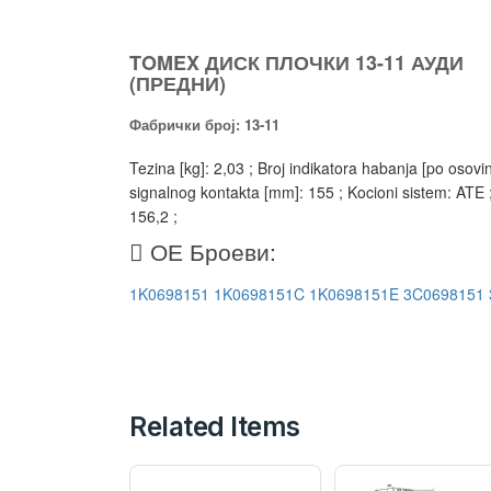
TOMEX ДИСК ПЛОЧКИ 13-11 АУДИ
(ПРЕДНИ)
Фабрички број: 13-11
Tezina [kg]: 2,03 ; Broj indikatora habanja [po oso
signalnog kontakta [mm]: 155 ; Kocioni sistem: ATE ; 
156,2 ;
ОЕ Броеви:
1K0698151
1K0698151C
1K0698151E
3C0698151
Related Items