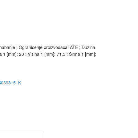
a habanje ; Ogranicenje proizvodaca: ATE ; Duzina
a 1 [mm]: 20 ; Visina 1 [mm]: 71,5 ; Sirina 1 [mm]:
C0698151K