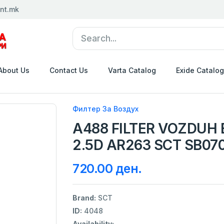
nt.mk
About Us
Contact Us
Varta Catalog
Exide Catalog
Филтер За Воздух
A488 FILTER VOZDUH 
2.5D AR263 SCT SB07
720.00 ден.
Brand:
SCT
ID:
4048
Availability: