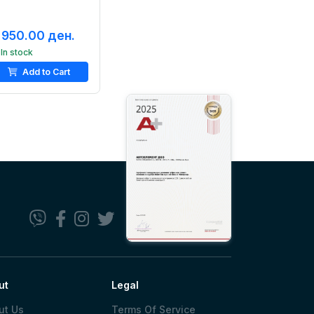
,950.00 ден.
In stock
Add to Cart
ut
Legal
ut Us
Terms Of Service