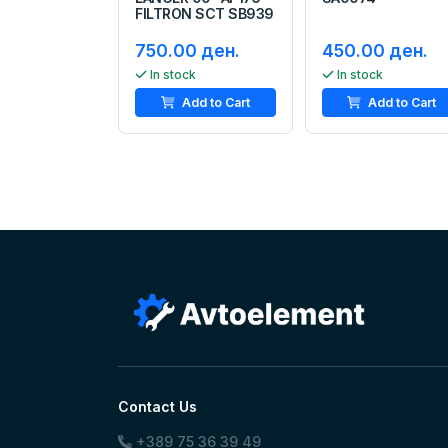
FILTRON SCT SB939
750.00 ден.
450.00 ден.
In stock
In stock
Add to Cart
Add to Cart
Contact Us
+389 75 36 39 49