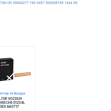
736135
25062277
190 2457
500038749
1444 09
илтер За Воздух
ILTER VOZDUH
ORSCHE E1234L
IDEX 8A0717