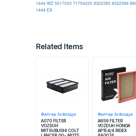
1444 WZ
5017033
71754225
8322383
8322386
86
1444 EX
Related Items
Филтер За Воздух
Филтер За Воздух
A070 FILTER
A659 FILTER
VOZDUH
VOZDUH HONDA
MITSUBUSHI COLT
AP154/4 RIDEX
LANCER 00- AP175
8A0074