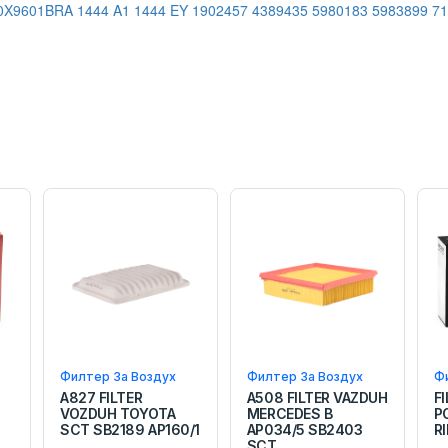
0X9601BRA
1444 A1
1444 EY
1902457
4389435
5980183
5983899
71
Филтер За Воздух
Филтер За Воздух
Ф
A827 FILTER
A508 FILTER VAZDUH
F
VOZDUH TOYOTA
MERCEDES B
P
SCT SB2189 AP160/1
AP034/5 SB2403
R
SCT