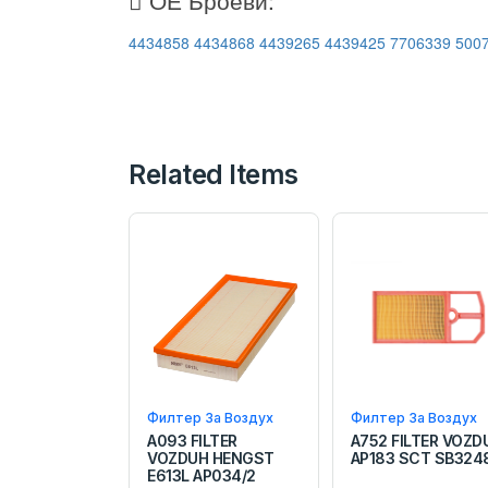
4434858
4434868
4439265
4439425
7706339
500
Related Items
Филтер За Воздух
Филтер За Воздух
A093 FILTER
A752 FILTER VOZD
VOZDUH HENGST
AP183 SCT SB324
E613L AP034/2