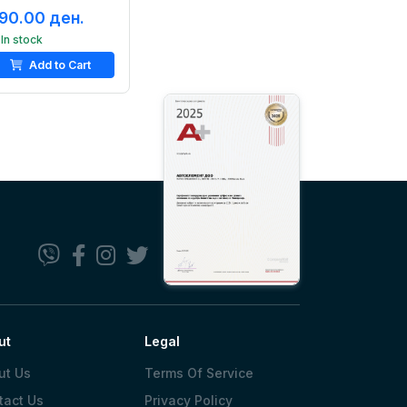
90.00 ден.
In stock
Add to Cart
ut
Legal
ut Us
Terms Of Service
tact Us
Privacy Policy