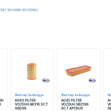
7387
5010966
93152961
Филтер За Воздух
Филтер За Воздух
Ф
UH
A643 FILTER
A045 FILTER
A
8
VOZDUH AR316 SCT
VOZDUH SB2196
V
SB099
SCT AP130/9
S