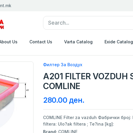
nt.mk
About Us
Contact Us
Varta Catalog
Exide Catalog
Филтер За Воздух
A201 FILTER VOZDUH 
COMLINE
280.00 ден.
COMLINE Filter za vazduh Фабрички број: EA
filtera: Ulo?ak filtera ; Te?ina [kg]:
Brand:
COMLINE