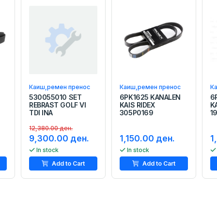
Каиш,ремен пренос
Каиш,ремен пренос
К
530055010 SET
6PK1625 KANALEN
6
REBRAST GOLF VI
KAIS RIDEX
K
TDI INA
305P0169
1
12,380.00 ден.
9,300.00 ден.
1,150.00 ден.
1
In stock
In stock
Add to Cart
Add to Cart