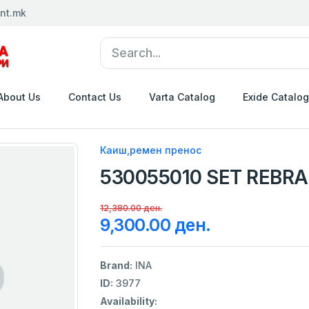
nt.mk
About Us
Contact Us
Varta Catalog
Exide Catalog
Каиш,ремен пренос
530055010 SET REBRAS
12,380.00 ден.
9,300.00 ден.
Brand:
INA
ID:
3977
Availability: