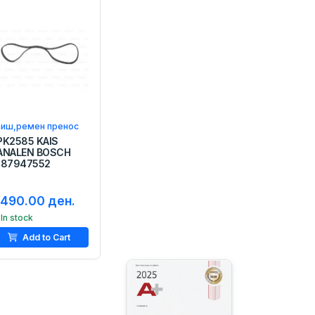
аиш,ремен пренос
PK2585 KAIS
ANALEN BOSCH
987947552
,490.00 ден.
In stock
Add to Cart