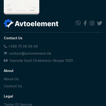
Contact Us
+389 75 36 39 49
contact@avtoelement.mk
Vojvoda Vasil Chakalarov Skopje 1000
About
About Us
Contact Us
Legal
Terms Of Service