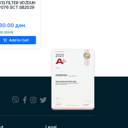
613 FILTER VOZDUH
P076 SCT SB2029
30.00 ден.
In stock
Add to Cart
ut
Legal