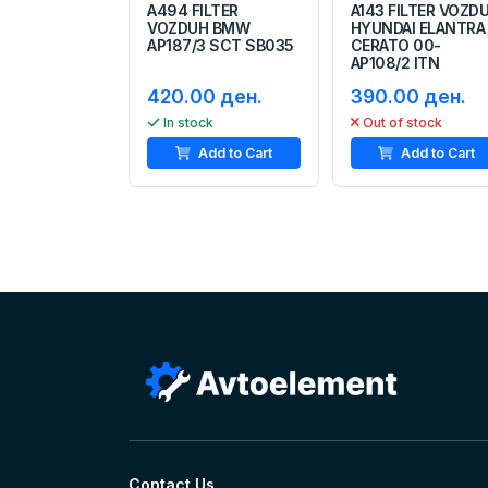
A494 FILTER
A143 FILTER VOZD
VOZDUH BMW
HYUNDAI ELANTRA
AP187/3 SCT SB035
CERATO 00-
AP108/2 ITN
420.00 ден.
390.00 ден.
In stock
Out of stock
Add to Cart
Add to Cart
Contact Us