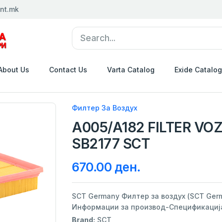
nt.mk
About Us
Contact Us
Varta Catalog
Exide Catalog
Филтер За Воздух
A005/A182 FILTER VO
SB2177 SCT
670.00 ден.
SCT Germany Филтер за воздух (SCT Germ
Информации за производ-Спецификација:
Brand:
SCT