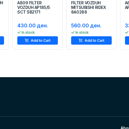
UH
A809 FILTER
FILTER VOZDUH
A
VOZDUH AP185/5
MITSUBISHI RIDEX
A
SCT SB2171
8A0288
430.00 ден.
560.00 ден.
3
In stock
In stock
Add to Cart
Add to Cart
Abo