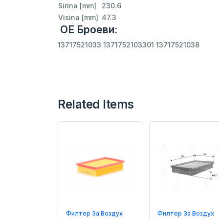
Sirina [mm]
230.6
Visina [mm]
47.3
ОЕ Броеви:
13717521033 1371752103301 13717521038
Related Items
Филтер За Воздух
Филтер За Воздух