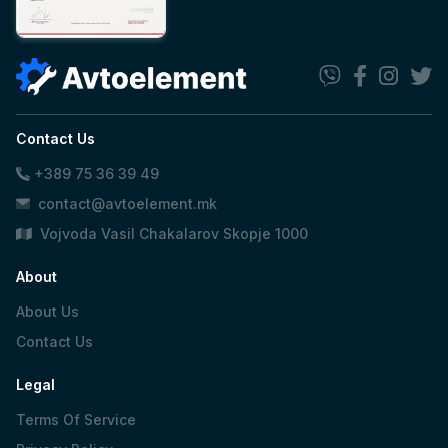
Contact Us
+389 75 36 39 49
contact@avtoelement.mk
Vojvoda Vasil Chakalarov Skopje 1000
About
About Us
Contact Us
Legal
Terms Of Service