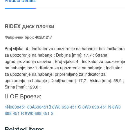
Product Details
RIDEX Диск плочки
Фабрички број: 402B1217
Broj vijaka: 4 ; Indikator za upozorenje na habanje: bez indikatora
za upozorenje na habanje ; Debljina [mm]: 17,7 ; Strana
ugradnje: Zadnja osovina ; Broj vijaka: 4 ; Indikator za upozorenje
na habanje: bez indikatora za upozorenje na habanje ; Indikator
za upozorenje na habanje: pripremljeno za indikator za
upozorenje na habanje ; Debljina [mm]: 17,7 ; Visina [mm]: 58,9 ;
Širina [mm]: 129,0 ;
ОЕ Броеви:
4N0698451
80A698451B
8W0 698 451 G
8W0 698 451 N
8W0
698 451 R
8W0 698 451 S
Related Items