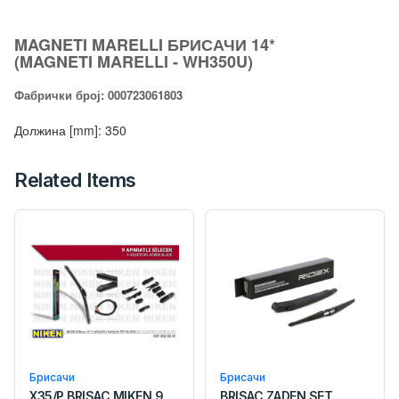
MAGNETI MARELLI БРИСАЧИ 14*
(MAGNETI MARELLI - WH350U)
Фабрички број: 000723061803
Должина [mm]: 350
Related Items
Брисачи
Брисачи
X35/P BRISAC MIKEN 9
BRISAC ZADEN SET