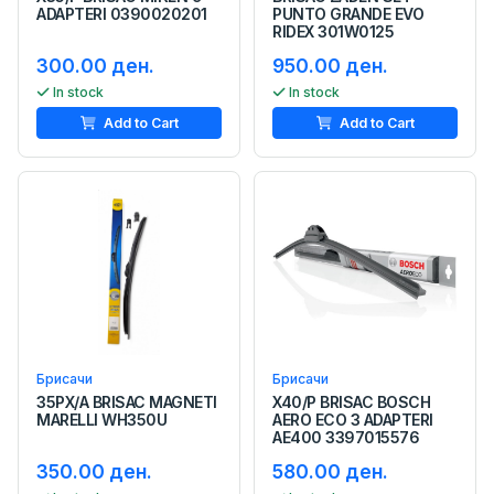
ADAPTERI 0390020201
PUNTO GRANDE EVO
RIDEX 301W0125
300.00 ден.
950.00 ден.
In stock
In stock
Add to Cart
Add to Cart
Брисачи
Брисачи
35PX/A BRISAC MAGNETI
X40/P BRISAC BOSCH
MARELLI WH350U
AERO ECO 3 ADAPTERI
AE400 3397015576
350.00 ден.
580.00 ден.