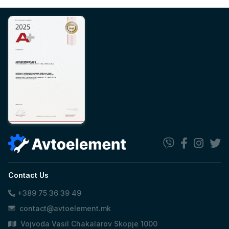
Contact Us
+389 75 36 39 49
contact@avtoelement.mk
Vojvoda Vasil Chakalarov Skopje 1000