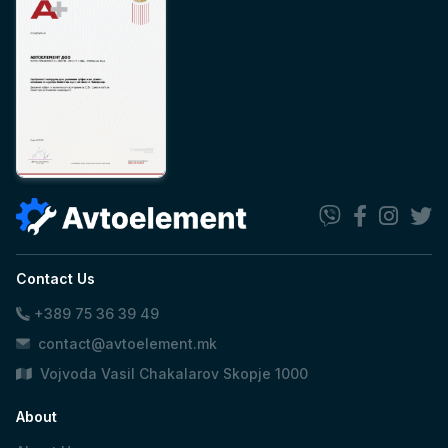
Contact Us
+389 75 36 39 49
contact@avtoelement.mk
Vojvoda Vasil Chakalarov Skopje 1000
About