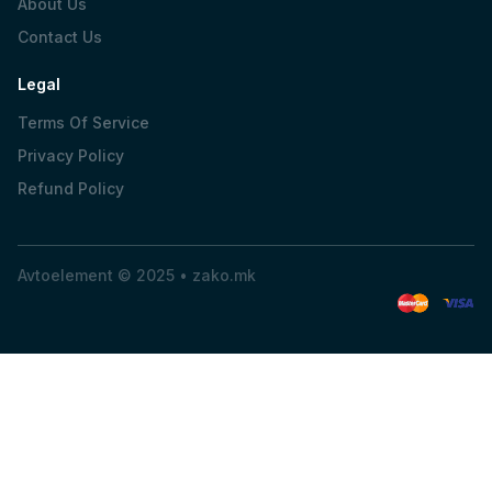
About Us
Contact Us
Legal
Terms Of Service
Privacy Policy
Refund Policy
Avtoelement © 2025 •
zako.mk