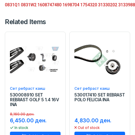
0831Q1
0831W2
1608747480
1698704
1754320
31330202
3133988
Related Items
Сет ребраст каиш
Сет ребраст каиш
530008910 SET
530017410 SET REBRAST
REBRAST GOLF 5 1.4 16V
POLO FELICIA INA
INA
8,160.00 ден.
6,450.00 ден.
4,830.00 ден.
In stock
Out of stock