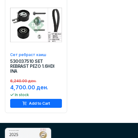
Сет ребраст каиш
530037510 SET
REBRAST PEZO 1.6HDI
INA
6,240.00 ден.
4,700.00 ден.
In stock
Add to Cart