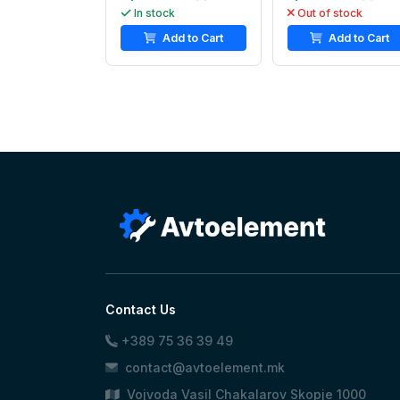
In stock
Out of stock
Add to Cart
Add to Cart
Contact Us
+389 75 36 39 49
contact@avtoelement.mk
Vojvoda Vasil Chakalarov Skopje 1000