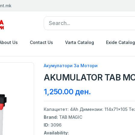
nt.mk
About Us
Contact Us
Varta Catalog
Exide Catalog
Акумулатори За Мотори
AKUMULATOR TAB MO
1,250.00 ден.
Капацитет: 4Ah Димензии: 114x71x105 Теж
Brand:
TAB MAGIC
ID:
3096
Availability: