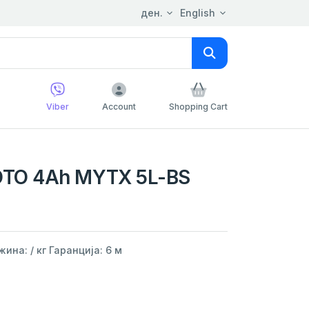
ден.
English
Viber
Account
Shopping Cart
TO 4Ah MYTX 5L-BS
ина: / кг Гаранција: 6 м