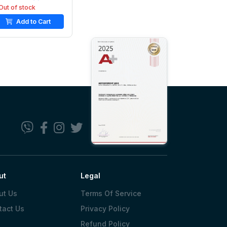
Out of stock
Add to Cart
ut
Legal
ut Us
Terms Of Service
tact Us
Privacy Policy
Refund Policy