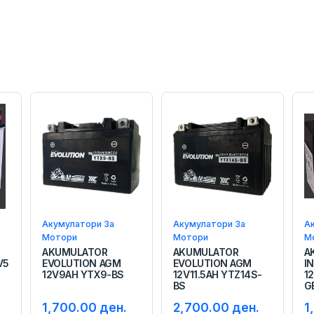
Акумулатори За
Акумулатори За
А
Мотори
Мотори
М
AKUMULATOR
AKUMULATOR
A
V5
EVOLUTION AGM
EVOLUTION AGM
I
12V9AH YTX9-BS
12V11.5AH YTZ14S-
1
BS
G
1,700.00 ден.
2,700.00 ден.
1