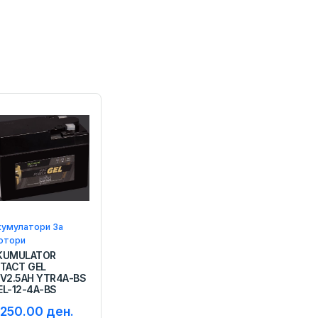
кумулатори За
отори
KUMULATOR
NTACT GEL
2V2.5AH YTR4A-BS
EL-12-4A-BS
,250.00 ден.