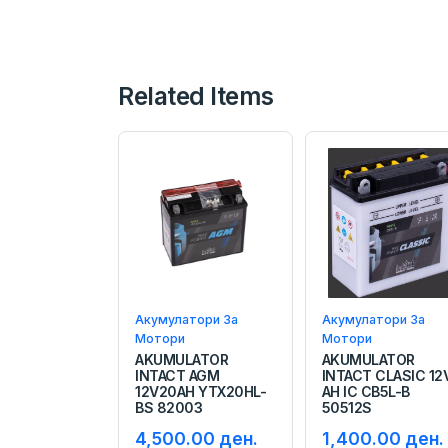
Related Items
Акумулатори За
Акумулатори За
Мотори
Мотори
AKUMULATOR
AKUMULATOR
INTACT AGM
INTACT CLASIC 12
12V20AH YTX20HL-
AH IC CB5L-B
BS 82003
50512S
4,500.00 ден.
1,400.00 ден.