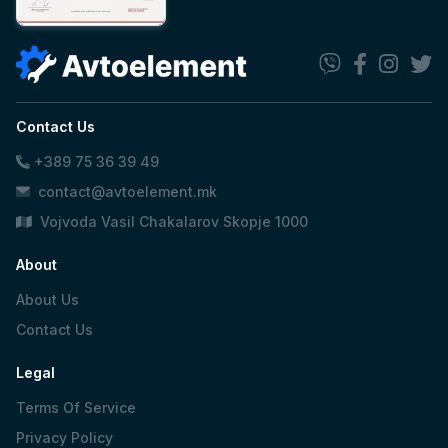
Contact Us
+389 75 36 39 49
contact@avtoelement.mk
Vojvoda Vasil Chakalarov Skopje 1000
About
About Us
Contact Us
Legal
Terms Of Service
Privacy Policy