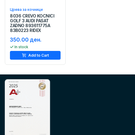
Црева за кочници
8036 CREVO KOCNICI
GOLF 3 AUDI PASAT
ZADNO 893611775A
83B0223 RIDEX
350.00 ден.
In stock
Add to Cart