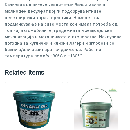
Базирана на високо квалитетни базни масла и
молибден десулфат кој ги подобрува итните
пенетрирачки карактеристики. Наменета за
подмачкување на сите места кои имаат потреба од
тоа кај автомобилите, градежната и земјоделска
механизација и механичкото инженерство. Исклучиво
погодна за куглични и клизни лагери и зглобови со
бавни и/или осцилирачки движења. Работна
температура помеѓу -30°C и +130°C.
Related Items