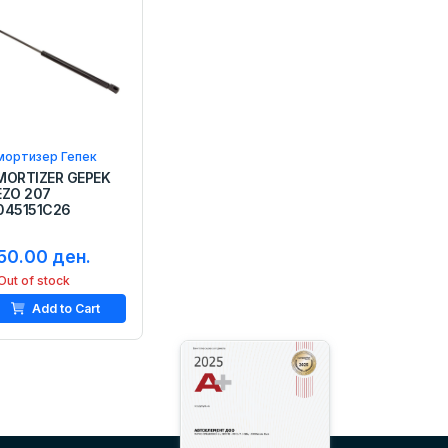
мортизер Гепек
MORTIZER GEPEK
EZO 207
045151C26
50.00 ден.
Out of stock
Add to Cart