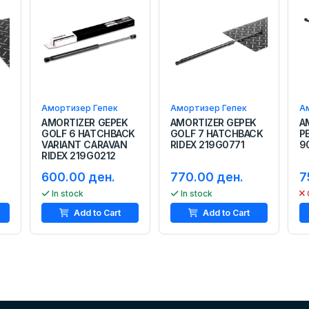
Амортизер Гепек
Амортизер Гепек
А
AMORTIZER GEPEK
AMORTIZER GEPEK
A
GOLF 6 HATCHBACK
GOLF 7 HATCHBACK
P
VARIANT CARAVAN
RIDEX 219G0771
9
RIDEX 219G0212
600.00 ден.
770.00 ден.
7
In stock
In stock
Add to Cart
Add to Cart