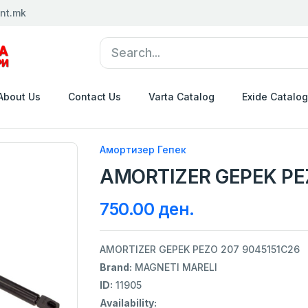
nt.mk
About Us
Contact Us
Varta Catalog
Exide Catalog
Амортизер Гепек
AMORTIZER GEPEK PE
750.00 ден.
AMORTIZER GEPEK PEZO 207 9045151C26
Brand:
MAGNETI MARELI
ID:
11905
Availability: