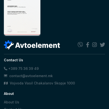
Contact Us
+389 75 36 39 49
contact@avtoelement.mk
Vojvoda Vasil Chakalarov Skopje 1000
About
About Us