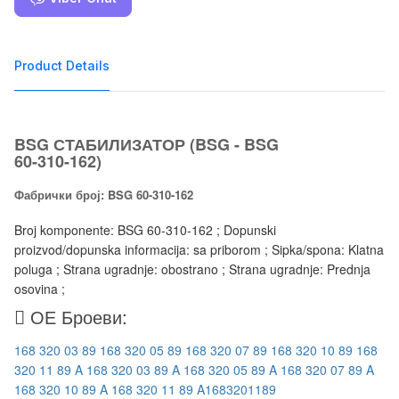
Product Details
BSG СТАБИЛИЗАТОР (BSG - BSG
60-310-162)
Фабрички број: BSG 60-310-162
Broj komponente: BSG 60-310-162 ; Dopunski
proizvod/dopunska informacija: sa priborom ; Sipka/spona: Klatna
poluga ; Strana ugradnje: obostrano ; Strana ugradnje: Prednja
osovina ;
ОЕ Броеви:
168 320 03 89
168 320 05 89
168 320 07 89
168 320 10 89
168
320 11 89
A 168 320 03 89
A 168 320 05 89
A 168 320 07 89
A
168 320 10 89
A 168 320 11 89
A1683201189