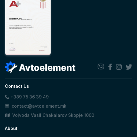
Contact Us
+389 75 36 39 49
contact@avtoelement.mk
Vojvoda Vasil Chakalarov Skopje 1000
About