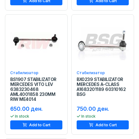
Add to Cart
Add to Cart
Стабилизатор
Стабилизатор
BS1907 STABILIZATOR
BX0239 STABILIZATOR
MERCEDES VITO LEV
MERCEDES A-CLASS
6383230468
A1683201189 60310162
AML4001858 230MM
BSG
RIW ME4014
650.00 ден.
750.00 ден.
In stock
In stock
Add to Cart
Add to Cart