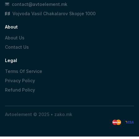
contact@avtoelement.mk
Vojvoda Vasil Chakalarov Skopje 1000
About
About Us
Contact Us
Legal
Terms Of Service
Privacy Policy
Refund Policy
Avtoelement © 2025 •
zako.mk