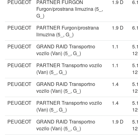
PEUGEOT
PARTNER FURGON
1.9 D
6.
Furgon/prostrana limuzina (5_,
G_)
PEUGEOT
PARTNER Furgon/prostrana
1.9 D
6.
limuzina (5_, G_)
PEUGEOT
GRAND RAID Transportno
1.1
5.
vozilo (Van) (5_, G_)
12
PEUGEOT
PARTNER Transportno vozilo
1.1
5.
(Van) (5_, G_)
12
PEUGEOT
GRAND RAID Transportno
1.4
5.
vozilo (Van) (5_, G_)
12
PEUGEOT
PARTNER Transportno vozilo
1.4
5.
(Van) (5_, G_)
12
PEUGEOT
GRAND RAID Transportno
1.9 D
5.
vozilo (Van) (5_, G_)
12