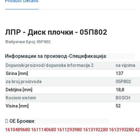
Product Details
ЛПР - Диск плочки - 05П802
Фабрички Број: 05P802
Информации за производ-Спецификација:
Dopunski proizvod/dopunska informacija 2
sa vijcima
Sirina [mm]
137
za broj proizvoda
05P802
Debljina [mm]
18,8
Kocioni sistem
BOSCH
Visina [mm]
52
ОЕ Броеви:
1610489680
1611140680
1611293980
1613192280
1613193280
42