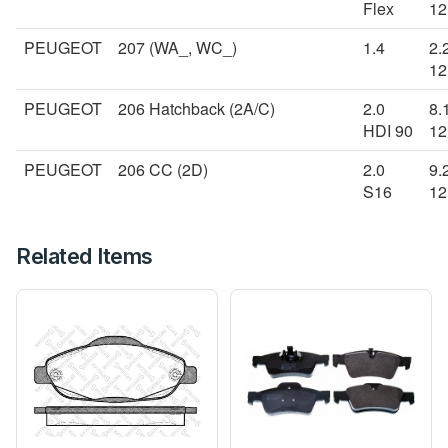
Flex
12
PEUGEOT
207 (WA_, WC_)
1.4
2.
12
PEUGEOT
206 Hatchback (2A/C)
2.0
8.
HDI 90
12
PEUGEOT
206 CC (2D)
2.0
9.
S16
12
Related Items