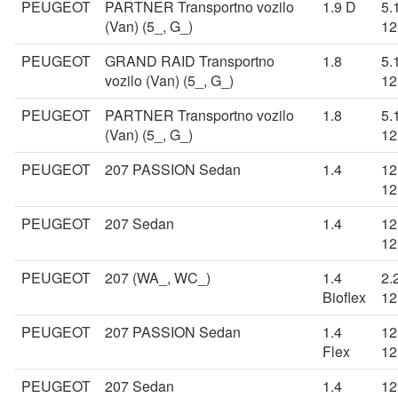
PEUGEOT
PARTNER Transportno vozilo
1.9 D
5.
(Van) (5_, G_)
12
PEUGEOT
GRAND RAID Transportno
1.8
5.
vozilo (Van) (5_, G_)
12
PEUGEOT
PARTNER Transportno vozilo
1.8
5.
(Van) (5_, G_)
12
PEUGEOT
207 PASSION Sedan
1.4
12
12
PEUGEOT
207 Sedan
1.4
12
12
PEUGEOT
207 (WA_, WC_)
1.4
2.
Bioflex
12
PEUGEOT
207 PASSION Sedan
1.4
12
Flex
12
PEUGEOT
207 Sedan
1.4
12