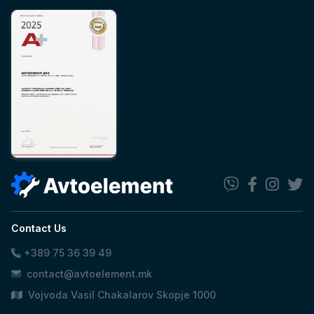
Contact Us
+389 75 36 39 49
contact@avtoelement.mk
Vojvoda Vasil Chakalarov Skopje 1000