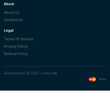
About
About Us
Contact Us
Legal
Terms Of Service
Privacy Policy
Refund Policy
Avtoelement © 2025 •
zako.mk