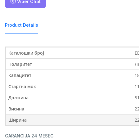
Viber Chat
Product Details
Каталошки број
E
Поларитет
Л
Капацитет
1
Стартна моќ
1
Должина
5
Висина
2
Ширина
2
GARANCIJA 24 MESECI