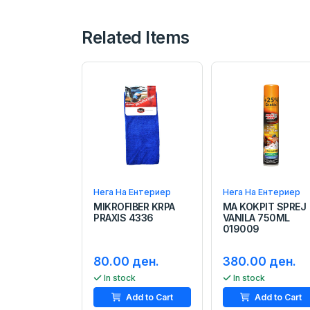
Related Items
Нега На Ентериер
Нега На Ентериер
MIKROFIBER KRPA
MA KOKPIT SPREJ
PRAXIS 4336
VANILA 750ML
019009
80.00 ден.
380.00 ден.
In stock
In stock
Add to Cart
Add to Cart