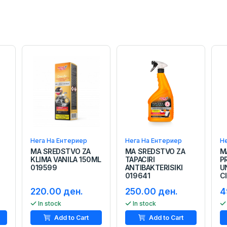
Нега На Ентериер
Нега На Ентериер
Не
MA SREDSTVO ZA
MA SREDSTVO ZA
M
KLIMA VANILA 150ML
TAPACIRI
P
019599
ANTIBAKTERISIKI
U
019641
C
220.00 ден.
250.00 ден.
4
In stock
In stock
Add to Cart
Add to Cart