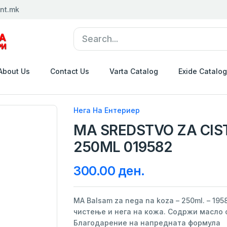
nt.mk
About Us
Contact Us
Varta Catalog
Exide Catalog
Нега На Ентериер
MA SREDSTVO ZA CIST
250ML 019582
300.00 ден.
MA Balsam za nega na koza – 250ml. – 19
чистење и нега на кожа. Содржи масло 
Благодарение на напредната формула