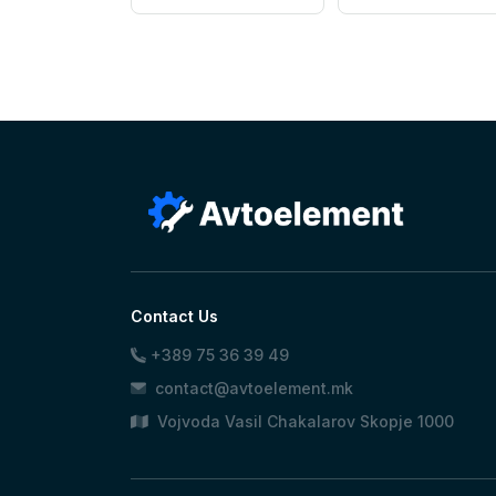
Contact Us
+389 75 36 39 49
contact@avtoelement.mk
Vojvoda Vasil Chakalarov Skopje 1000