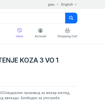
ден.
English
Viber
Account
Shopping Cart
ENJE KOZA 3 VO 1
582Специјален производ за мокар изглед,
од авокадо. Безбеден за употреба.