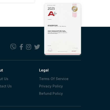
ut
Legal
ut Us
Terms Of Service
tact Us
Privacy Policy
Refund Policy