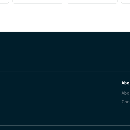
Abo
Abo
Con