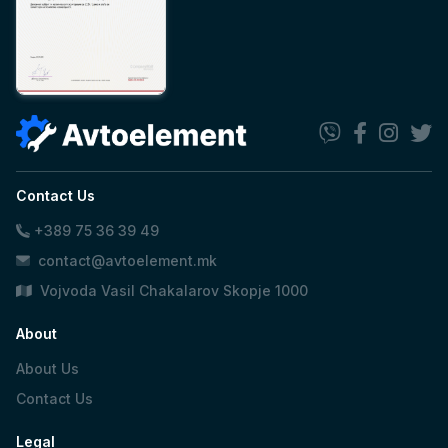
Contact Us
+389 75 36 39 49
contact@avtoelement.mk
Vojvoda Vasil Chakalarov Skopje 1000
About
About Us
Contact Us
Legal