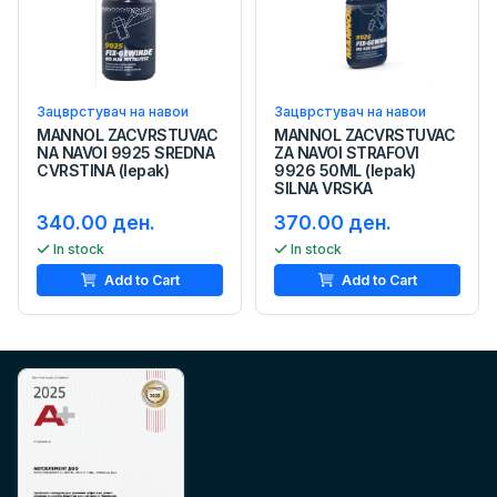
Зацврстувач на навои
Зацврстувач на навои
MANNOL ZACVRSTUVAC
MANNOL ZACVRSTUVAC
NA NAVOI 9925 SREDNA
ZA NAVOI STRAFOVI
CVRSTINA (lepak)
9926 50ML (lepak)
SILNA VRSKA
340.00 ден.
370.00 ден.
In stock
In stock
Add to Cart
Add to Cart