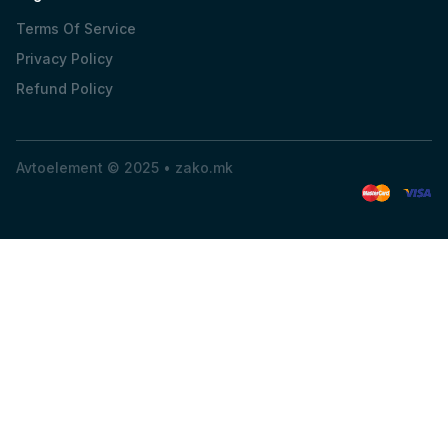
Terms Of Service
Privacy Policy
Refund Policy
Avtoelement © 2025 •
zako.mk