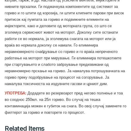
нивните прскалки. Ги подмачкува компонентите од системот за
гориво и го штити од корозија, ги штити клипните парови при висок
притисок кај пумпата за гориво и подвижните елементи на
инјекторите, како и деловите од моторната група, со што се
зголемуа сервисниот живот на моторот. Доколку сите останати
работи се во нормала, ја зголемува снагата на моторот или ја
враќа во нормала доколку се намали. Го елиминира
нерамномерното снабдување со гориво и го враќа непреченото
работење на моторот при мирување. Ги елиминира потешкотиите
при стартувањето и слабото забрзување предизвикани од
нерамномерно прскање на гориво. Ја намалува потрошувачката на
гориво преку подобрување на процесот на согорување. Ја
намалува токсичноста на издувните гасови и црниот дим.
УПОТРЕБА:
Додадете во резервоарот пред негово полнење и тоа
во сооднос 250мл. на 25л гориво. Во случај на тешка
контаминација можен е губиток на снага. Во овој случај заменете го
филтерот за гориво и повторете го процесот.
Related Items