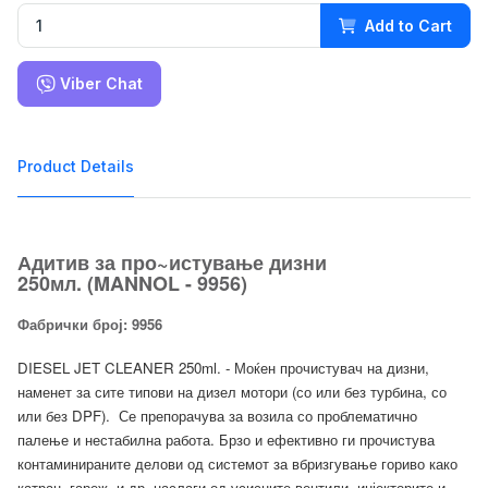
Add to Cart
Viber Chat
Product Details
Адитив за про~истување дизни
250мл. (MANNOL - 9956)
Фабрички број: 9956
DIESEL JET CLEANER 250ml. - Моќен прочистувач на дизни,
наменет за сите типови на дизел мотори (со или без турбина, со
или без DPF). Се препорачува за возила со проблематично
палење и нестабилна работа. Брзо и ефективно ги прочистува
контаминираните делови од системот за вбризгување гориво како
катран, гареж, и др. наслаги од усисните вентили, инјекторите и