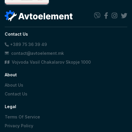
Contact Us
+389 75 36 39 49
contact@avtoelement.mk
Vojvoda Vasil Chakalarov Skopje 1000
About
About Us
Contact Us
Legal
Terms Of Service
Privacy Policy