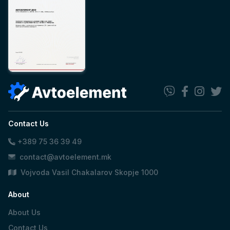
Contact Us
+389 75 36 39 49
contact@avtoelement.mk
Vojvoda Vasil Chakalarov Skopje 1000
About
About Us
Contact Us