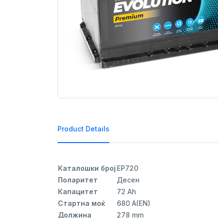
Product Details
Каталошки број
EP720
Поларитет
Десен
Капацитет
72 Ah
Стартна моќ
680 A(EN)
Должина
278 mm