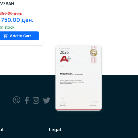
2V78AH
250.00 ден.
,750.00 ден.
In stock
Add to Cart
ut
Legal