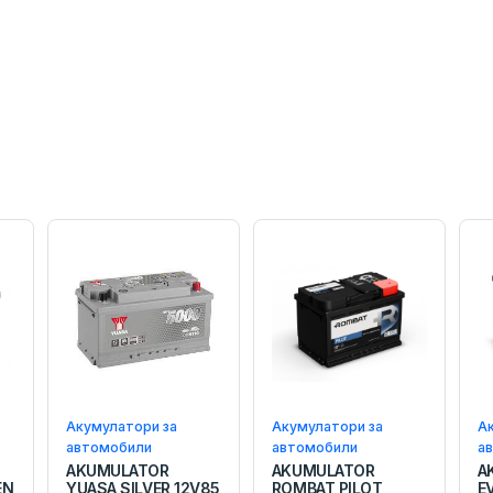
Акумулатори за
Акумулатори за
А
автомобили
автомобили
а
AKUMULATOR
AKUMULATOR
A
EN
YUASA SILVER 12V85
ROMBAT PILOT
E