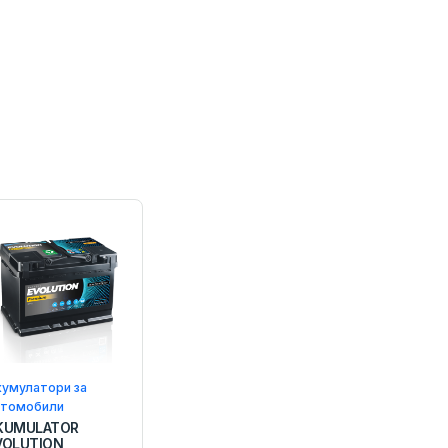
кумулатори за
втомобили
KUMULATOR
VOLUTION